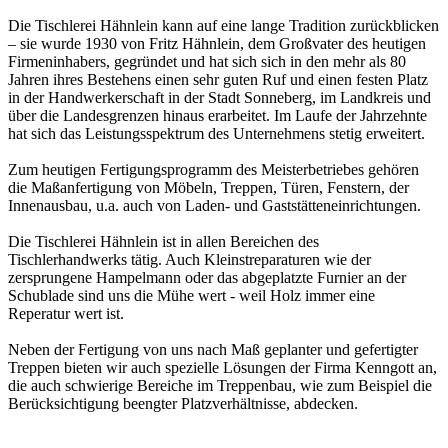
Die Tischlerei Hähnlein kann auf eine lange Tradition zurückblicken
– sie wurde 1930 von Fritz Hähnlein, dem Großvater des heutigen
Firmeninhabers, gegründet und hat sich sich in den mehr als 80
Jahren ihres Bestehens einen sehr guten Ruf und einen festen Platz
in der Handwerkerschaft in der Stadt Sonneberg, im Landkreis und
über die Landesgrenzen hinaus erarbeitet. Im Laufe der Jahrzehnte
hat sich das Leistungsspektrum des Unternehmens stetig erweitert.
Zum heutigen Fertigungsprogramm des Meisterbetriebes gehören
die Maßanfertigung von Möbeln, Treppen, Türen, Fenstern, der
Innenausbau, u.a. auch von Laden- und Gaststätteneinrichtungen.
Die Tischlerei Hähnlein ist in allen Bereichen des
Tischlerhandwerks tätig. Auch Kleinstreparaturen wie der
zersprungene Hampelmann oder das abgeplatzte Furnier an der
Schublade sind uns die Mühe wert - weil Holz immer eine
Reperatur wert ist.
Neben der Fertigung von uns nach Maß geplanter und gefertigter
Treppen bieten wir auch spezielle Lösungen der Firma Kenngott an,
die auch schwierige Bereiche im Treppenbau, wie zum Beispiel die
Berücksichtigung beengter Platzverhältnisse, abdecken.